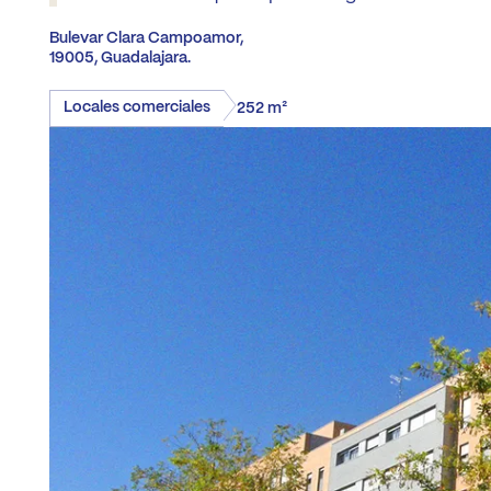
Bulevar Clara Campoamor,
Madrid
Co
19005, Guadalajara.
A3
Locales comerciales
252 m²
Ge
Guadalajara
pa
Málaga
(Costa
del
Sol)
Navarra