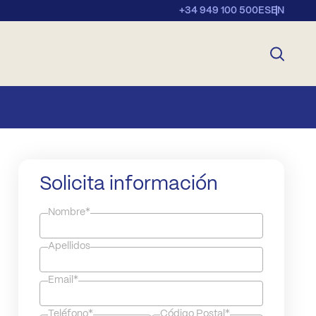
+34 949 100 500
ES
EN
Solicita información
Nombre*
Apellidos
Email*
Teléfono*
Código Postal*