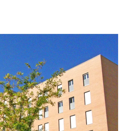
México
mercialización
Trabaja
en
Hercesa en
Hercesa
stión
el mundo
trimonial