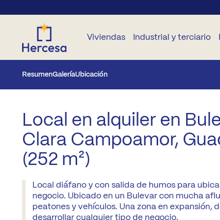
Viviendas
Industrial y terciario
Resumen
Galería
Ubicación
VIVIENDAS
OTRAS
OTROS
INDUSTRIAL
TERCIARIO
N
OBRA
VIVIENDAS
OBRA
NUEVA
NUEVA
Parcelas
Locales
B
Local en alquiler en Bul
En
comerciales
Todas
alquiler
Garajes y
Clara Campoamor, Guad
Desarrollos
B
las
trasteros
Oficinas
zonas
Segunda
(252 m²)
Su
mano
Parcelas
Madrid
Capital
Local diáfano y con salida de humos para ubicar
Ge
pr
negocio. Ubicado en un Bulevar con mucha afl
Madrid
peatones y vehículos. Una zona en expansión, 
A2
desarrollar cualquier tipo de negocio.
Co