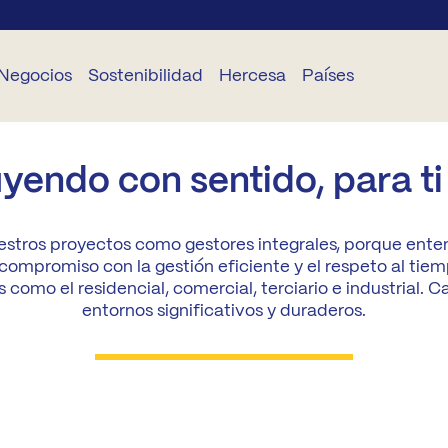
Negocios
Sostenibilidad
Hercesa
Países
EGOCIOS
SOSTENIBILIDAD
CORPORATIVO
SERVICIOS
DELEGACIONES
endo con sentido, para ti 
TS
Planeta
Sobre
Hogariza
Portugal
stros proyectos como gestores integrales, porque ente
Hercesa
compromiso con la gestión eficiente y el respeto al tiem
TR
Personas
Hazte
Rumanía
como el residencial, comercial, terciario e industrial. 
Equipo
STAR
entornos significativos y duraderos.
elo
Éthica
Bulgaria
Proyectos
Renueva
stión de
Industrialización
Panamá
oyectos
Currícula
Fundación Hercesa
Ecuador
nstrucción
Actualidad