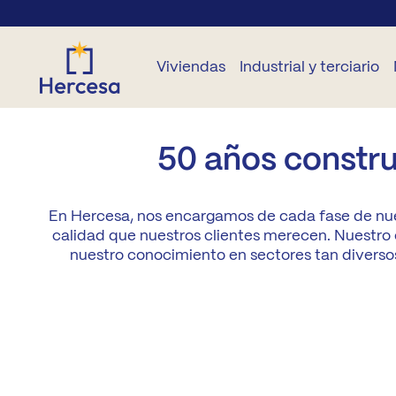
Viviendas
Industrial y terciario
VIVIENDAS
OTRAS
OTROS
INDUSTRIAL
TERCIARIO
N
50 años construy
OBRA
VIVIENDAS
OBRA
NUEVA
NUEVA
Parcelas
Locales
B
En Hercesa, nos encargamos de cada fase de nue
En
comerciales
Todas
alquiler
Garajes y
calidad que nuestros clientes merecen. Nuestro 
Desarrollos
B
las
trasteros
nuestro conocimiento en sectores tan diversos 
Oficinas
zonas
Segunda
Su
mano
Parcelas
Madrid
Capital
Ge
pr
Madrid
A2
Co