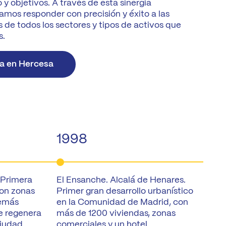
y objetivos. A través de esta sinergia
ramos responder con precisión y éxito a las
 de todos los sectores y tipos de activos que
s.
a en Hercesa
1998
 Primera
El Ensanche. Alcalá de Henares.
C
on zonas
Primer gran desarrollo urbanístico
p
demás
en la Comunidad de Madrid, con
c
ue regenera
más de 1200 viviendas, zonas
p
ciudad.
comerciales y un hotel.