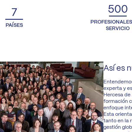
500
México
7
mercialización
Trabaja
en
PROFESIONALES
Hercesa en
PAÍSES
Hercesa
SERVICIO
stión
el mundo
trimonial
Así es 
Entendemos
experta y es
Hercesa de 
formación c
enfoque inte
Esta orient
tanto en la 
gestión glo