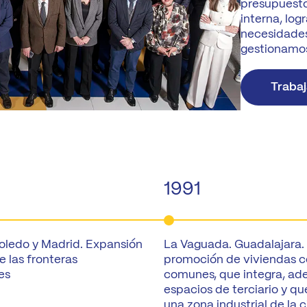
presupuesto 
interna, log
necesidades
gestionamo
Trabaj
1991
oledo y Madrid. Expansión
La Vaguada. Guadalajara.
e las fronteras
promoción de viviendas c
es
comunes, que integra, a
espacios de terciario y q
una zona industrial de la 