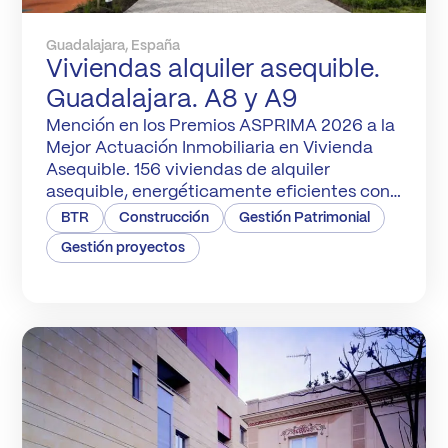
Guadalajara, España
Viviendas alquiler asequible.
Guadalajara. A8 y A9
Mención en los Premios ASPRIMA 2026 a la
Mejor Actuación Inmobiliaria en Vivienda
Asequible. 156 viviendas de alquiler
asequible, energéticamente eficientes con
zonas comunes como zonas verdes, área
BTR
Construcción
Gestión Patrimonial
infantil, pícnic, sala comunitaria, garaje,
Gestión proyectos
trastero y locales comerciales. Una exitosa
colaboración público-privada entre
administraciones y empresa para afrontar el
acceso a la vivienda con soluciones
asequibles, […]