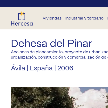
Viviendas
Industrial y terciario
Dehesa del Pinar
VIVIENDAS
OTRAS
OTROS
INDUSTRIAL
TERCIARIO
N
OBRA
VIVIENDAS
OBRA
NUEVA
NUEVA
Acciones de planeamiento, proyecto de urbanizaci
Parcelas
Locales
B
urbanización, construcción y comercialización de 
En
comerciales
Todas
alquiler
Garajes y
Ávila | España | 2006
Desarrollos
B
las
trasteros
Oficinas
zonas
Segunda
Su
mano
Parcelas
Madrid
Capital
Ge
pr
Madrid
A2
Co