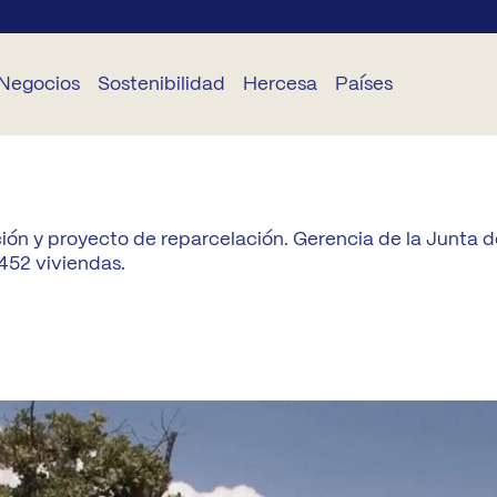
Negocios
Sostenibilidad
Hercesa
Países
EGOCIOS
SOSTENIBILIDAD
CORPORATIVO
SERVICIOS
DELEGACIONES
ón y proyecto de reparcelación. Gerencia de la Junta 
TS
Planeta
Sobre
Hogariza
Portugal
452 viviendas.
Hercesa
TR
Personas
Hazte
Rumanía
Equipo
STAR
elo
Éthica
Bulgaria
Proyectos
Renueva
stión de
Industrialización
Panamá
oyectos
Currícula
Fundación Hercesa
Ecuador
nstrucción
Actualidad