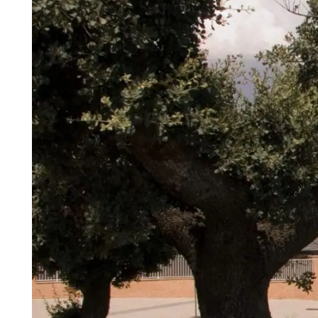
Madrid
Co
A3
Ge
Guadalajara
pa
Málaga
(Costa
del
Sol)
Navarra