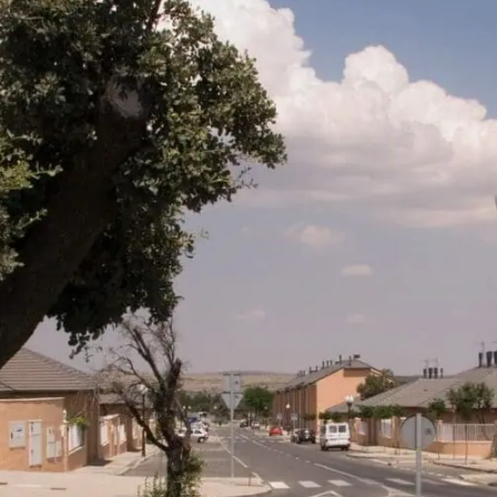
México
mercialización
Trabaja
en
Hercesa en
Hercesa
stión
el mundo
trimonial