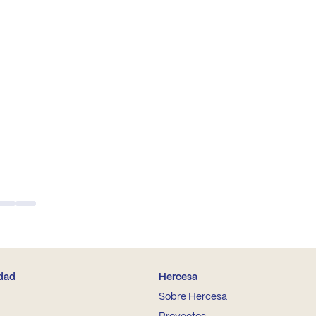
idad
Hercesa
Sobre Hercesa