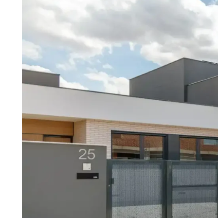
Madrid
Co
A3
Ge
Guadalajara
pa
Málaga
(Costa
del
Sol)
Navarra