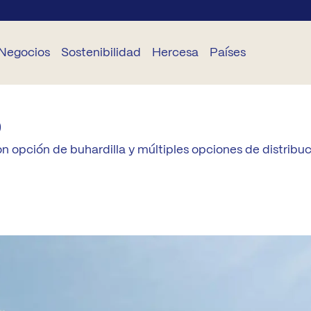
Negocios
Sostenibilidad
Hercesa
Países
o
EGOCIOS
SOSTENIBILIDAD
CORPORATIVO
SERVICIOS
DELEGACIONES
n opción de buhardilla y múltiples opciones de distribuc
TS
Planeta
Sobre
Hogariza
Portugal
Hercesa
TR
Personas
Hazte
Rumanía
Equipo
STAR
elo
Éthica
Bulgaria
Proyectos
Renueva
stión de
Industrialización
Panamá
oyectos
Currícula
Fundación Hercesa
Ecuador
nstrucción
Actualidad