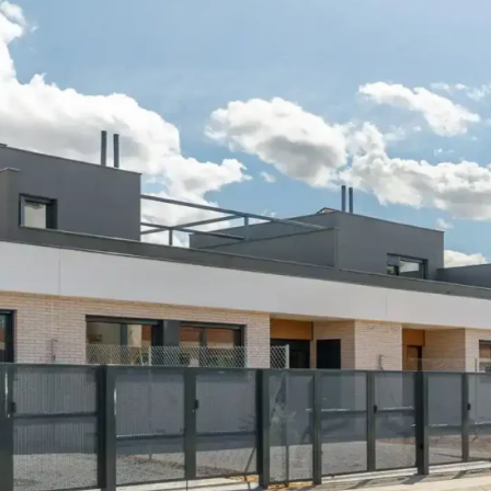
México
mercialización
Trabaja
en
Hercesa en
Hercesa
stión
el mundo
trimonial