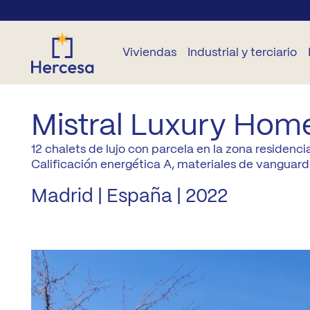
Viviendas
Industrial y terciario
Mistral Luxury Hom
VIVIENDAS
OTRAS
OTROS
INDUSTRIAL
TERCIARIO
N
OBRA
VIVIENDAS
OBRA
NUEVA
NUEVA
12 chalets de lujo con parcela en la zona residencia
Parcelas
Locales
B
Calificación energética A, materiales de vanguard
En
comerciales
Todas
alquiler
Garajes y
Madrid | España | 2022
Desarrollos
B
las
trasteros
Oficinas
zonas
Segunda
Su
mano
Parcelas
Madrid
Capital
Ge
pr
Madrid
A2
Co