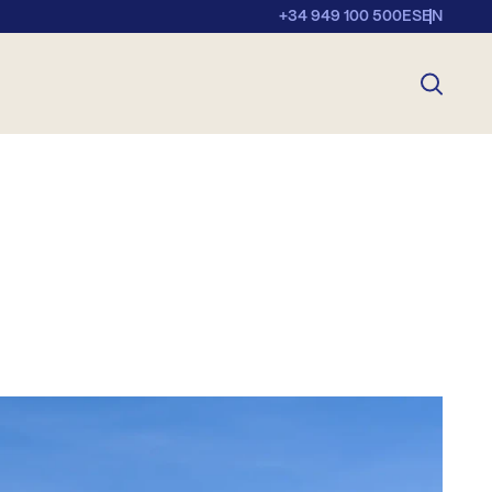
+34 949 100 500
ES
EN