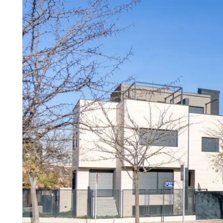
Madrid
Co
A3
Ge
Guadalajara
pa
Málaga
(Costa
del
Sol)
Navarra