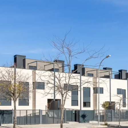
México
mercialización
Trabaja
en
Hercesa en
Hercesa
stión
el mundo
trimonial